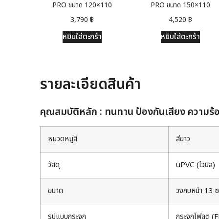
PRO ขนาด 120×110
PRO ขนาด 150×110
3,790
฿
4,520
฿
หยิบใส่ตะกร้า
หยิบใส่ตะกร้า
รายละเอียดสินค้า
คุณสมบัติหลัก : ทนทาน ป้องกันเสียง ความร้อน
หมวดหมู่สี
สีขาว
วัสดุ
uPVC (ไวนิล)
ขนาด
วงกบหน้า 13 ซ
รูปแบบกระจก
กระจกโฟลต (Fl