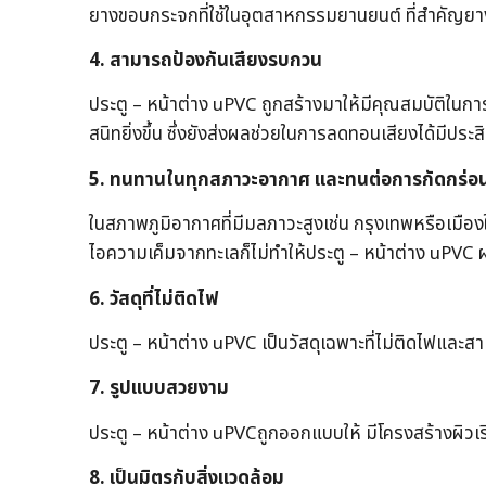
ยางขอบกระจกที่ใช้ในอุตสาหกรรมยานยนต์ ที่สำคัญยาง
4. สามารถป้องกันเสียงรบกวน
ประตู – หน้าต่าง uPVC ถูกสร้างมาให้มีคุณสมบัติในก
สนิทยิ่งขึ้น ซึ่งยังส่งผลช่วยในการลดทอนเสียงได้มีประ
5. ทนทานในทุกสภาวะอากาศ และทนต่อการกัดกร่อ
ในสภาพภูมิอากาศที่มีมลภาวะสูงเช่น กรุงเทพหรือเมือ
ไอความเค็มจากทะเลก็ไม่ทำให้ประตู – หน้าต่าง uPVC ผ
6. วัสดุที่ไม่ติดไฟ
ประตู – หน้าต่าง uPVC เป็นวัสดุเฉพาะที่ไม่ติดไฟและ
7. รูปแบบสวยงาม
ประตู – หน้าต่าง uPVCถูกออกแบบให้ มีโครงสร้างผิวเ
8. เป็นมิตรกับสิ่งแวดล้อม