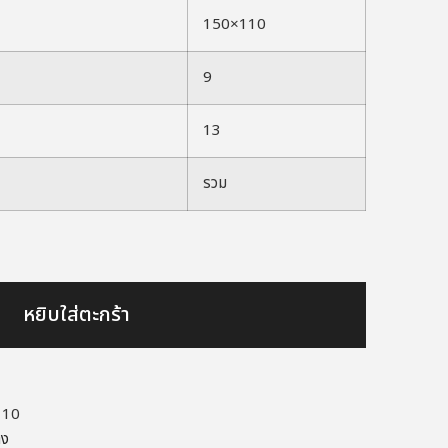
150×110
9
13
รวม
หยิบใส่ตะกร้า
110
าง