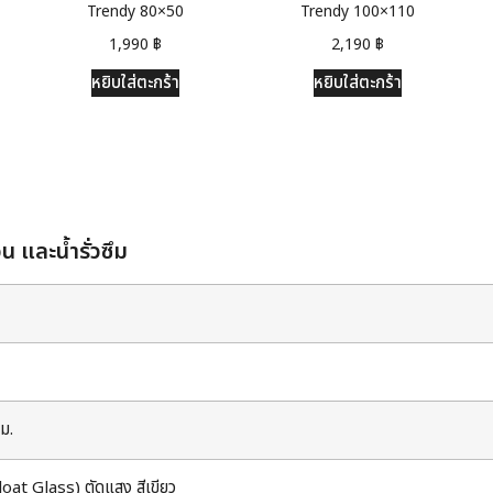
Trendy 80×50
Trendy 100×110
1,990
฿
2,190
฿
หยิบใส่ตะกร้า
หยิบใส่ตะกร้า
 และน้ำรั่วซึม
ม.
oat Glass) ตัดแสง สีเขียว