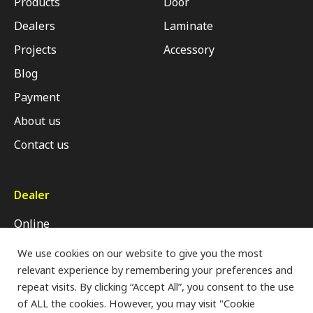
Products
Door
Dealers
Laminate
Projects
Accessory
Blog
Payment
About us
Contact us
Dealer
Online
Retail Shop
We use cookies on our website to give you the most
relevant experience by remembering your preferences and
Modern Trade
repeat visits. By clicking “Accept All”, you consent to the use
of ALL the cookies. However, you may visit "Cookie