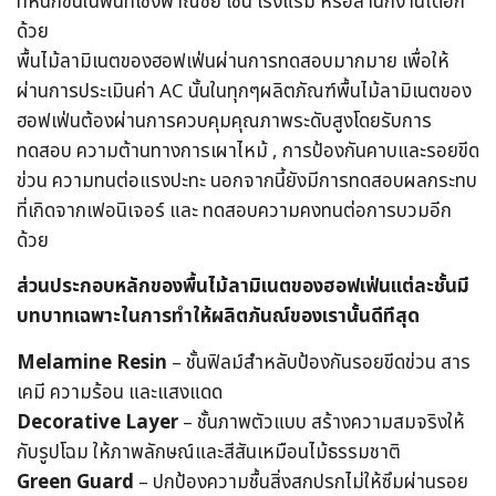
ที่หนักขึ้นในพื้นที่เชิงพาณิชย์ เช่น โรงแรม หรือสำนักงานได้อีก
ด้วย
พื้นไม้ลามิเนตของฮอฟเฟ่นผ่านการทดสอบมากมาย เพื่อให้
ผ่านการประเมินค่า AC นั้นในทุกๆผลิตภัณฑ์พื้นไม้ลามิเนตของ
ฮอฟเฟ่นต้องผ่านการควบคุมคุณภาพระดับสูงโดยรับการ
ทดสอบ ความต้านทางการเผาไหม้ , การป้องกันคาบและรอยขีด
ข่วน ความทนต่อแรงปะทะ นอกจากนี้ยังมีการทดสอบผลกระทบ
ที่เกิดจากเฟอนิเจอร์ และ ทดสอบความคงทนต่อการบวมอีก
ด้วย
ส่วนประกอบหลักของพื้นไม้ลามิเนตของฮอฟเฟ่นแต่ละชั้นมี
บทบาทเฉพาะในการทำให้ผลิตภันณ์ของเรานั้นดีทีสุด
Melamine Resin
– ชั้นฟิลม์สำหลับป้องกันรอยขีดข่วน สาร
เคมี ความร้อน และแสงแดด
Decorative Layer
– ชั้นภาพตัวแบบ สร้างความสมจริงให้
กับรูปโฉม ให้ภาพลักษณ์และสีสันเหมือนไม้ธรรมชาติ
Green Guard
– ปกป้องความชื้นสิ่งสกปรกไม่ให้ซึมผ่านรอย