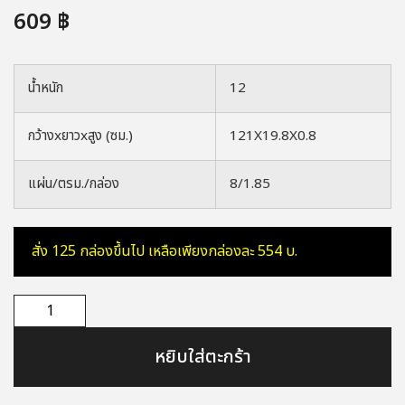
609
฿
น้ำหนัก
12
กว้างxยาวxสูง (ซม.)
121X19.8X0.8
แผ่น/ตรม./กล่อง
8/1.85
สั่ง 125 กล่องขึ้นไป เหลือเพียงกล่องละ 554 บ.
หยิบใส่ตะกร้า