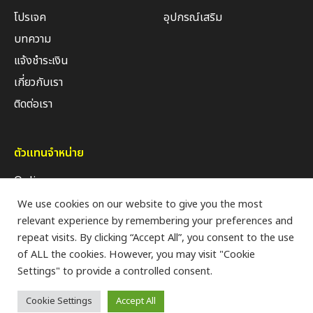
โปรเจค
อุปกรณ์เสริม
บทความ
แจ้งชำระเงิน
เกี่ยวกับเรา
ติดต่อเรา
ตัวแทนจำหน่าย
Online
Retail Shop
We use cookies on our website to give you the most
relevant experience by remembering your preferences and
Modern Trade
repeat visits. By clicking “Accept All”, you consent to the use
of ALL the cookies. However, you may visit "Cookie
Settings" to provide a controlled consent.
Privacy Policy
Cookie Settings
Accept All
Copyrights © 2024 All Rights Reserved by HOFFEN